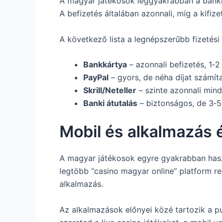
A magyar játékosok leggyakrabban a bankkár
A befizetés általában azonnali, míg a kifiz
A következő lista a legnépszerűbb fizetési o
Bankkártya
– azonnali befizetés, 1‑2
PayPal
– gyors, de néha díjat számíta
Skrill/Neteller
– szinte azonnali mind
Banki átutalás
– biztonságos, de 3‑5
Mobil és alkalmazás
A magyar játékosok egyre gyakrabban haszná
legtöbb “casino magyar online” platform r
alkalmazás.
Az alkalmazások előnyei közé tartozik a p