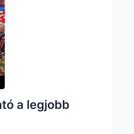
tó a legjobb