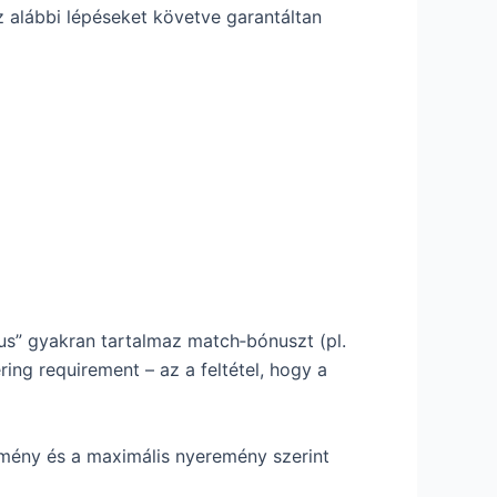
Az alábbi lépéseket követve garantáltan
s” gyakran tartalmaz match‑bónuszt (pl.
ng requirement – az a feltétel, hogy a
lmény és a maximális nyeremény szerint